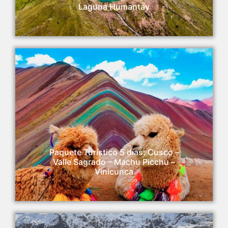
Laguna Humantay
Paquete Turístico 5 días: Cusco –
Valle Sagrado – Machu Picchu –
Vinicunca